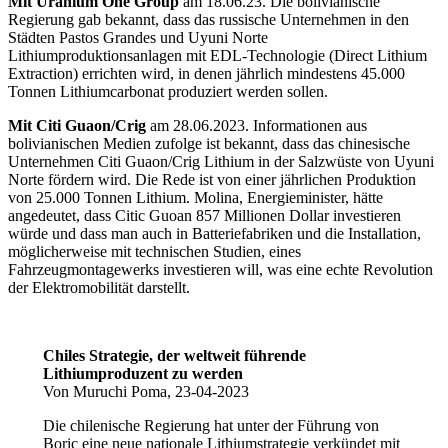
Mit Uranium One Group
am 18.06.23. Die bolivianische
Regierung gab bekannt, dass das russische Unternehmen in den
Städten Pastos Grandes und Uyuni Norte
Lithiumproduktionsanlagen mit EDL-Technologie (Direct Lithium
Extraction) errichten wird, in denen jährlich mindestens 45.000
Tonnen Lithiumcarbonat produziert werden sollen.
Mit Citi Guaon/Crig
am 28.06.2023. Informationen aus
bolivianischen Medien zufolge ist bekannt, dass das chinesische
Unternehmen Citi Guaon/Crig Lithium in der Salzwüste von Uyuni
Norte fördern wird. Die Rede ist von einer jährlichen Produktion
von 25.000 Tonnen Lithium. Molina, Energieminister, hätte
angedeutet, dass Citic Guoan 857 Millionen Dollar investieren
würde und dass man auch in Batteriefabriken und die Installation,
möglicherweise mit technischen Studien, eines
Fahrzeugmontagewerks investieren will, was eine echte Revolution
der Elektromobilität darstellt.
Chiles Strategie, der weltweit führende
Lithiumproduzent zu werden
Von Muruchi Poma, 23-04-2023
Die chilenische Regierung hat unter der Führung von
Boric eine neue nationale Lithiumstrategie verkündet mit